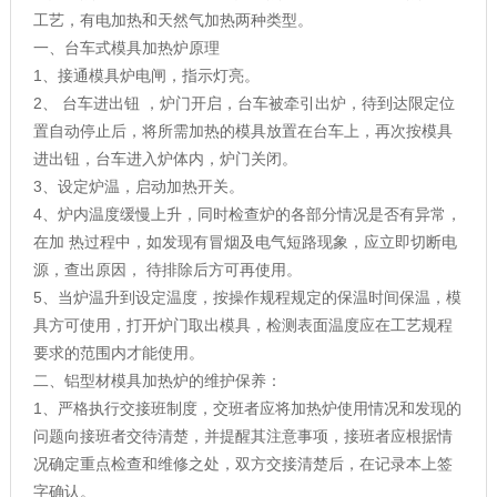
工艺，有电加热和天然气加热两种类型。
一、台车式模具加热炉原理
1、接通模具炉电闸，指示灯亮。
2、 台车进出钮 ，炉门开启，台车被牵引出炉，待到达限定位
置自动停止后，将所需加热的模具放置在台车上，再次按模具
进出钮，台车进入炉体内，炉门关闭。
3、设定炉温，启动加热开关。
4、炉内温度缓慢上升，同时检查炉的各部分情况是否有异常，
在加 热过程中，如发现有冒烟及电气短路现象，应立即切断电
源，查出原因， 待排除后方可再使用。
5、当炉温升到设定温度，按操作规程规定的保温时间保温，模
具方可使用，打开炉门取出模具，检测表面温度应在工艺规程
要求的范围内才能使用。
二、铝型材模具加热炉的维护保养：
1、严格执行交接班制度，交班者应将加热炉使用情况和发现的
问题向接班者交待清楚，并提醒其注意事项，接班者应根据情
况确定重点检查和维修之处，双方交接清楚后，在记录本上签
字确认。