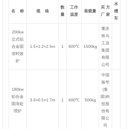
水
数
工作
买
方
名
称
规
格
装载量
槽
量
温度
厂
家
车
重庆
200kw
铁马
立式铝
工业
合金固
1.5×1.2×2.5m
1
600℃
1500kg
集团
溶时效
有限
炉
公司
中国
振华
180kw
(集
铝合金
团)科
3.6×0.5×1.7m
1
600℃
500kg
固溶处
技股
理炉
份有
限公
司