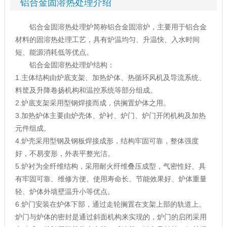
铝合金固溶热处理介绍
铝合金固溶热处理炉简称铝合金固溶炉，主要用于铝合金
材料的固溶热处理工艺，具有炉温均匀、升温快、入水时间
短、能源消耗低等优点。
铝合金固溶热处理炉结构：
1.主体结构由炉底支架、加热炉体、热循环风机及导流系统、
料筐及升降卷扬机构和温控系统等部分组成。
2.炉底支架采用型钢焊接而成，供搁置炉体之用。
3.加热炉体主要由炉壳体、炉衬、炉门、炉门开闭机构及加热
元件组成。
4.炉壳采用型钢及钢板焊接成形，结构牢固可靠，整体强度
好，不易变形，外表平整光洁。
5.炉衬为全纤维结构，采用耐火纤维叠压成型，气密性好、具
有牢固可靠、维修方便、使用寿命长、节能效果好、炉体重量
轻、炉体外墙壁温升小等优点。
6.炉门安装在炉体下部，通过走轮搁置在支架上部的轨道上。
炉门与炉体的密封是通过斜面机构来实现的，炉门的启闭采用