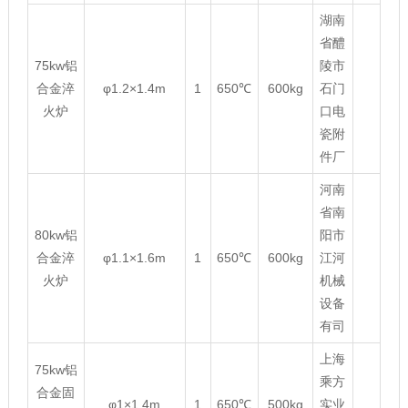
湖南
省醴
75kw铝
陵市
合金淬
φ1.2×1.4m
1
650℃
600kg
石门
火炉
口电
瓷附
件厂
河南
省南
80kw铝
阳市
合金淬
φ1.1×1.6m
1
650℃
600kg
江河
火炉
机械
设备
有司
上海
75kw铝
乘方
合金固
φ1×1.4m
1
650℃
500kg
实业