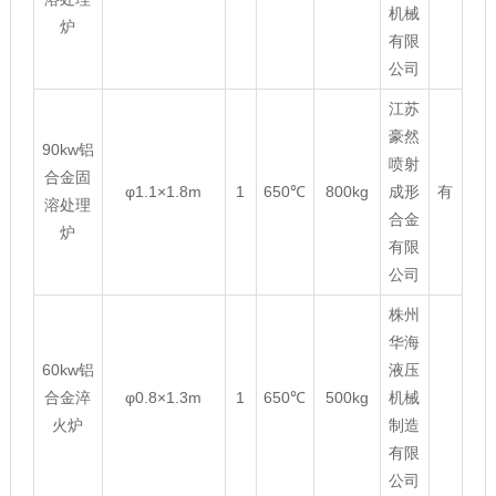
机械
炉
有限
公司
江苏
豪然
90kw铝
喷射
合金固
φ1.1×1.8m
1
650℃
800kg
成形
有
溶处理
合金
炉
有限
公司
株州
华海
60kw铝
液压
合金淬
φ0.8×1.3m
1
650℃
500kg
机械
火炉
制造
有限
公司