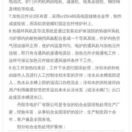
电动式。炉门开闭机构由电机、减速机、链条及链轮、钢丝绳
及绳轮等组成。
7.加热元件分2区布置，采用cr20ni80高电阻镍铬合金带，制作
成波纹状，用高铝质瓷螺钉固定在纤维炉衬上。
8.热循环风机及导流系统是通过安装在炉体顶部的热循环风机
与炉膛内的耐热钢挡风板配合形成一个导风系统，作炉内热空
气强迫循环之用，使炉内温度均匀。电炉的通风机与加热元件
连锁，即只有当通风机接通电源后，加热元件才能通电工作，
这样可保证加热元件能在通风循环条件下工作。
9.在工件加热结束后，工件下水进行固溶处理，冷却水的补给
由操作人员进行人工控制冷却水泵的开停；冷水从水槽底部进
入，热水从水槽上部的溢流口自然流走；冷却水的供给途径由
用户利用橡胶软管把常温自来水从冷水泵（或冷水阀门）出口
处接至水槽进水口。
丹阳市电炉厂有限公司是专业的铝合金固溶热处理生产厂
家，经验丰富，从事铝合金固溶炉的设计，生产制造四十余
年，客户遍及全国各地。
部分铝合金热处理炉案例：