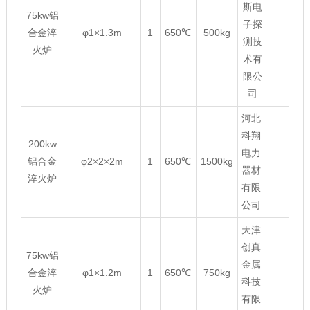
斯电
75kw铝
子探
合金淬
φ1×1.3m
1
650℃
500kg
测技
火炉
术有
限公
司
河北
科翔
200kw
电力
铝合金
φ2×2×2m
1
650℃
1500kg
器材
淬火炉
有限
公司
天津
创真
75kw铝
金属
合金淬
φ1×1.2m
1
650℃
750kg
科技
火炉
有限