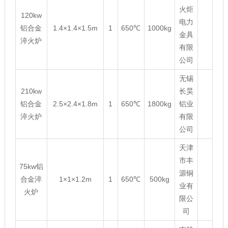
火炬
120kw
电力
铝合金
1.4×1.4×1.5m
1
650℃
1000kg
金具
淬火炉
有限
公司
无锡
210kw
长昊
铝合金
2.5×2.4×1.8m
1
650℃
1800kg
铝业
淬火炉
有限
公司
天津
市丰
75kw铝
源铜
合金淬
1×1×1.2m
1
650℃
500kg
业有
火炉
限公
司