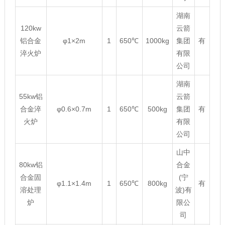
湖南
120kw
云箭
铝合金
φ1×2m
1
650℃
1000kg
集团
有
淬火炉
有限
公司
湖南
55kw铝
云箭
合金淬
φ0.6×0.7m
1
650℃
500kg
集团
有
火炉
有限
公司
山中
80kw铝
合金
合金固
(宁
φ1.1×1.4m
1
650℃
800kg
有
溶处理
波)有
炉
限公
司