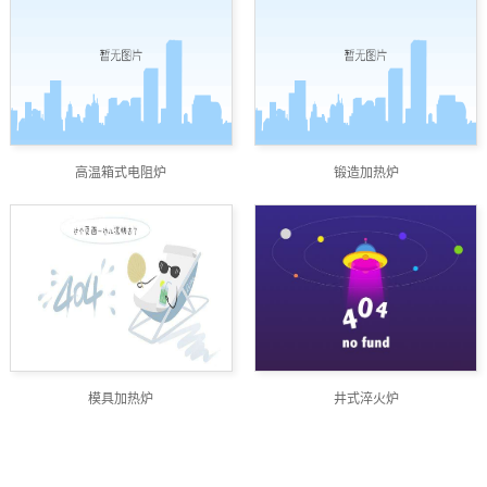
高温箱式电阻炉
锻造加热炉
模具加热炉
井式淬火炉