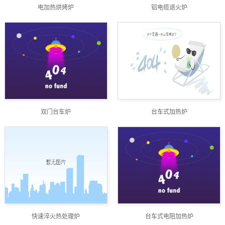
电加热烘烤炉
铝电缆退火炉
双门台车炉
台车式加热炉
快速淬火热处理炉
台车式电阻加热炉