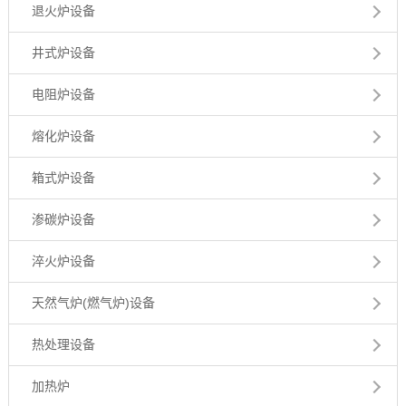
退火炉设备
井式炉设备
电阻炉设备
熔化炉设备
箱式炉设备
渗碳炉设备
淬火炉设备
天然气炉(燃气炉)设备
热处理设备
加热炉