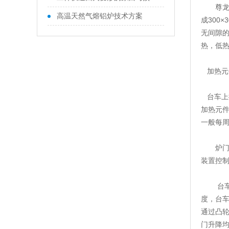
尊龙
高温天然气熔铝炉技术方案
成300
无间隙
热，低
加热元
台车上
加热元
一般每
炉门安
装置控
台车框
度，台
通过凸
门升降