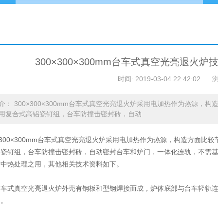
300×300×300mm台车式真空光亮退火
时间: 2019-03-04 22:42:02
介： 300×300×300mm台车式真空光亮退火炉采用电加热作为热源，
用复合式高铝瓷钉组，台车防撞击密封砖，自动
300×300mm台车式真空光亮退火炉采用电加热作为热源，构造方面比
铝瓷钉组，台车防撞击密封砖，自动密封台车和炉门，一体化连轨，不需
空中热处理之用，其他相关技术资料如下。
式真空光亮退火炉外壳有钢板和型钢焊接而成，炉体底部与台车轻轨连
用。