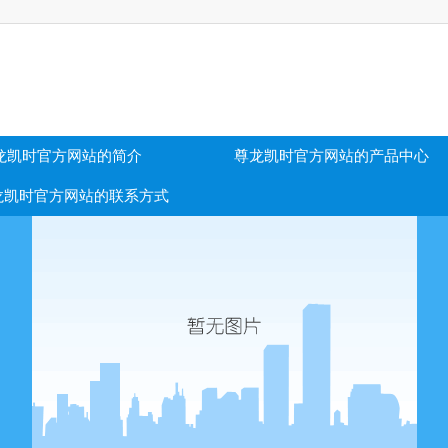
龙凯时官方网站的简介
尊龙凯时官方网站的产品中心
龙凯时官方网站的联系方式