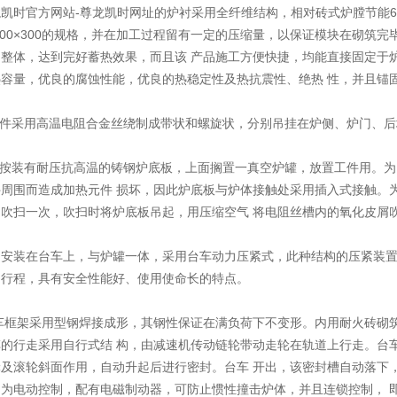
凯时官方网站-尊龙凯时网址
的炉衬采用全纤维结构，相对砖式炉膛节能6
×300×300的规格，并在加工过程留有一定的压缩量，以保证模块在砌
的整体，达到完好蓄热效果，而且该 产品施工方便快捷，均能直接固定于
热容量，优良的腐蚀性能，优良的热稳定性及热抗震性、绝热 性，并且锚
件采用高温电阻合金丝绕制成带状和螺旋状，分别吊挂在炉侧、炉门、后
按装有耐压抗高温的铸钢炉底板，上面搁置一真空炉罐，放置工件用。为
件周围而造成加热元件 损坏，因此炉底板与炉体接触处采用插入式接触。
周吹扫一次，吹扫时将炉底板吊起，用压缩空气 将电阻丝槽内的氧化皮屑
装在台车上，与炉罐一体，采用台车动力压紧式，此种结构的压紧装置
制行程，具有安全性能好、使用使命长的特点。
架采用型钢焊接成形，其钢性保证在满负荷下不变形。内用耐火砖砌筑
车的行走采用自行式结 构，由减速机传动链轮带动走轮在轨道上行走。台
轮及滚轮斜面作用，自动升起后进行密封。台车 开出，该密封槽自动落下
均为电动控制，配有电磁制动器，可防止惯性撞击炉体，并且连锁控制， 