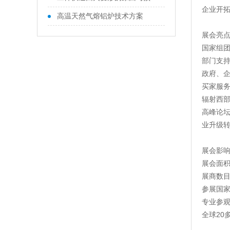
企业开
高温天然气熔铝炉技术方案
展会亮
国家组
部门支
政府、
买家服
辐射西
高峰论
业升级
展会影
展会面积
展商数目
参展国家
专业参观
全球20