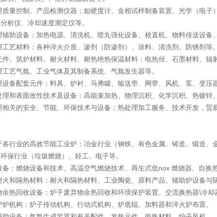
理质量控制、产品检测仪器：如硬度计、金相试样制备装置、光学（电子）
学分析仪、冷却速度测定仪等。
处理辅助设备：加热电源、清洗机、喷丸强化设备、校直机、物料传送设备
理工艺材料：各种淬火介质、渗剂（防渗剂）、涂料、清洗剂、防锈剂等
热元件、筑炉材料、耐火材料、耐热绝热保温材料：电热丝、石墨材料、辐
理工艺气氛、工业气体及其制备系统、气氛发生器等。
处理设备配套元件：料具、炉衬、马弗罐、输送带、网带、风机、泵、变压
面处理和表面改性技术及设备：高能束加热、物理沉积、化学沉积、热镀锌
理相关的安全、节能、环保技术与设备；热处理加工服务、技术开发，贸
用于各行业的高效节能工业炉：冶金行业（钢铁、有色金属、铸造、锻造、
、环保行业（垃圾燃烧）、轻工、电子等。
设备：燃烧设备和技术、高温空气燃烧技术、再生式低nox 燃烧器、自换
用耐火和隔热材料：耐火和隔热材料、工业陶瓷、原料产品、辅助炉设备与
物余热回收设备：炉子废弃物余热回收和环境保护装置、交流换热器\冷却
炉炉机构：炉子传动机构、行动式机构、炉底辊、加料器和淬火炉布置。
子辅助设备：气氛生成装置和有关配件、发热元件、电热材料、炉子风机、