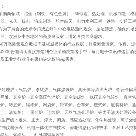
请：
请采购商领域：冶金（钢铁、有色金属）、铸锻造、热处理、机械制造（模
兵器、光伏、核电、汽车制造、航空航天、电力水利工程、铁路、交通工
办方为了展会的效果专门成立呼叫中心电话邀约观众，层层筛选，确保到场
南亚、欧洲及中东地区的高质量买家，满足各类展商需求。
60万高质量观众数据库及权威媒体的行业数据，群发海量请柬、传真、
40000份邀请函直接投递到企业采购决策者手中；每月电子快讯传递新
及工业炉行业具有采购决定权的vip买家。
:
炉
种热处理炉：气氛炉、渗碳炉、气体渗氮炉、奥氏体等温淬火炉、铝合金固
时网址
、真空炉（真空高压气淬炉、真空渗碳炉、低压真空气淬炉、真空氢
杆炉、转底炉、辊棒炉、网袋炉、钟罩炉、台车炉、链式炉、底装料炉、
炉、、渗氮炉），周期炉、连续炉、
天然气热处理炉
、等离子渗热处理设
处理生产线：退火、正火、淬火、调质、感应热处理、化学热处理、离子渗
程控制仪器仪表、机电一体化控制技术、智能信息化管理技术：各种工艺控
氧探头、氢探头）、红外测温装置等。