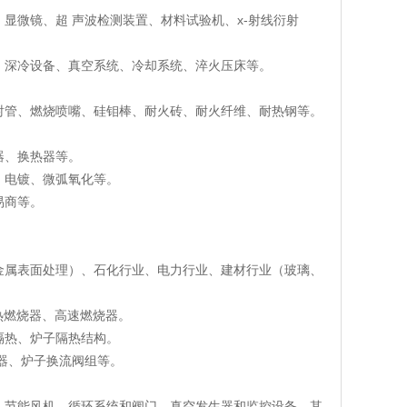
显微镜、超 声波检测装置、材料试验机、x-射线衍射
、深冷设备、真空系统、冷却系统、淬火压床等。
。
射管、燃烧喷嘴、硅钼棒、耐火砖、耐火纤维、耐热钢等。
器、换热器等。
、电镀、微弧氧化等。
易商等。
金属表面处理）、石化行业、电力行业、建材行业（玻璃、
热燃烧器、高速燃烧器。
隔热、炉子隔热结构。
器、炉子换流阀组等。
、节能风机、循环系统和阀门、真空发生器和监控设备、其