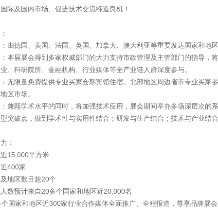
拓国际及国内市场、促进技术交流缔造良机！
点：
团：由德国、美国、法国、英国、加拿大、澳大利亚等重要发达国家和地
持：本届展会得到多家权威部门的大力支持市政管理及主管部门的指导，
企业、科研院所、金融机构、行业媒体等全产业链人群深度参与。
务：无限量免费提供专业买家会期宾馆住宿。北部地区周边省市专业买家
部地区市场。
坛：兼顾学术水平的同时，将加强技术应用，展会期间举办多场深层次的
转型突破点，做到学术性与实用性结合；研发与生产结合；技术与产业结
响力：
近15,000平方米
近400家
及地区数目超20个
人数预计来自20多个国家和地区近20,000名
多个国家和地区近300家行业合作媒体全面推广、全程报道，尊享品牌展