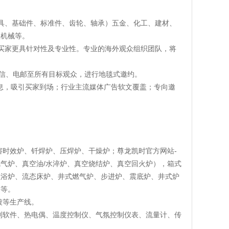
具、基础件、标准件、齿轮、轴承）五金、化工、建材、
程机械等。
买家更具针对性及专业性。专业的海外观众组织团队，将
短信、电邮至所有目标观众，进行地毯式邀约。
消息，吸引买家到场；行业主流媒体广告软文覆盖；专向邀
溶时效炉、钎焊炉、压焊炉、干燥炉；
尊龙凯时官方网站-
气炉、真空油/水淬炉、真空烧结炉、真空回火炉），箱式
盐浴炉、流态床炉、
井式燃气炉
、步进炉、震底炉、井式炉
备等。
镀等生产线。
制软件、热电偶、温度控制仪、气氛控制仪表、流量计、传