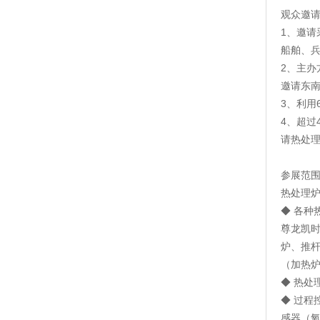
观众邀
1、邀
船舶、
2、主
邀请东
3、利用
4、超过
请热处理
参展范围
热处理
◆ 各
尊龙凯
炉、推
（加热
◆ 热
◆ 过
感器（