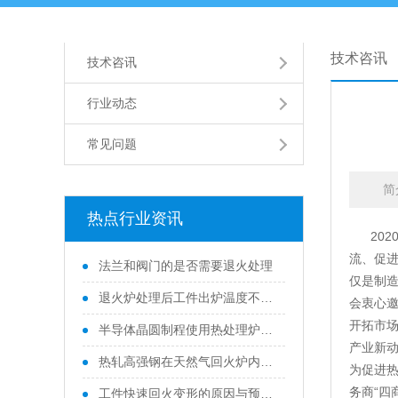
技术咨讯
技术咨讯
行业动态
常见问题
简
热点行业资讯
2020
流、促进
法兰和阀门的是否需要退火处理
仅是制造
退火炉处理后工件出炉温度不宜太高
会衷心
开拓市
半导体晶圆制程使用热处理炉的滑移位错问题
产业新
热轧高强钢在天然气回火炉内回火过程温度变化
为促进热
务商“四
工件快速回火变形的原因与预防措施