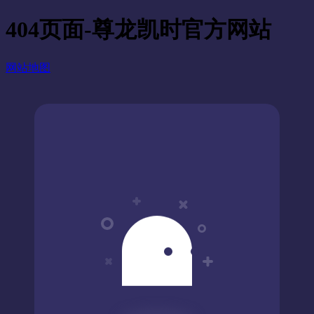
404页面-尊龙凯时官方网站
网站地图